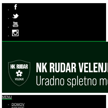
MENU
DOMOV