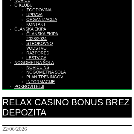
NOVICE
O KLUBU
ZGODOVINA
UPRAVA
ORGANIZACIJA
KONTAKT
ČLANSKA EKIPA
ČLANSKA EKIPA
2023/2024
STROKOVNO
VODSTVO
RAZPORED
LESTVICA
NOGOMETNA ŠOLA
NOVICE NŠ
NOGOMETNA ŠOLA
PLAN TRENINGOV
INFORMACIJE
POKROVITELJI
RELAX CASINO BONUS BREZ
DEPOZITA
22/06/2026