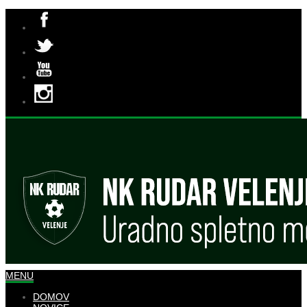
MENU
DOMOV