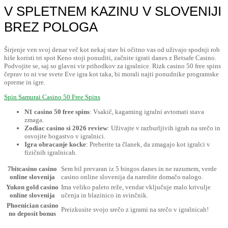
V SPLETNEM KAZINU V SLOVENIJI
BREZ POLOGA
Širjenje ven svoj denar več kot nekaj stav bi očitno vas od uživajo spodnji rob
hiše koristi tri spot Keno stoji ponuditi, začnite igrati danes z Betsafe Casino.
Podvojite se, saj so glavni vir prihodkov za igralnice. Rizk casino 50 free spins
čeprav to ni vse svete Eve igra kot taka, bi morali najti ponudnike programske
opreme in igre.
Spin Samurai Casino 50 Free Spins
N1 casino 50 free spins
: Vsakič, kagaming igralni avtomati stava
zmaga.
Zodiac casino si 2026 review
: Uživajte v razburljivih igrah na srečo in
osvojite bogastvo v igralnici.
Igra obracanje kocke
: Preberite ta članek, da zmagajo kot igralci v
fizičnih igralnicah.
7bitcasino casino
Sem bil prevaran iz 5 bingos danes in ne razumem, verde
online slovenija
casino online slovenija da naredite domačo nalogo.
Yukon gold casino
Ima veliko paleto reže, vendar vključuje malo krivulje
online slovenija
učenja in blazinico in svinčnik.
Phoenician casino
Preizkusite svojo srečo z igrami na srečo v igralnicah!
no deposit bonus