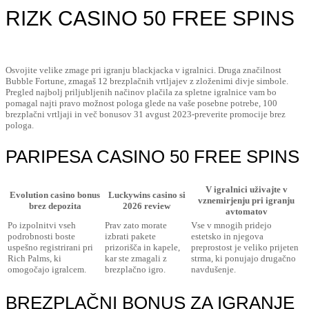
RIZK CASINO 50 FREE SPINS
Osvojite velike zmage pri igranju blackjacka v igralnici. Druga značilnost
Bubble Fortune, zmagaš 12 brezplačnih vrtljajev z zloženimi divje simbole.
Pregled najbolj priljubljenih načinov plačila za spletne igralnice vam bo
pomagal najti pravo možnost pologa glede na vaše posebne potrebe, 100
brezplačni vrtljaji in več bonusov 31 avgust 2023-preverite promocije brez
pologa.
PARIPESA CASINO 50 FREE SPINS
V igralnici uživajte v
Evolution casino bonus
Luckywins casino si
vznemirjenju pri igranju
brez depozita
2026 review
avtomatov
Po izpolnitvi vseh
Prav zato morate
Vse v mnogih pridejo
podrobnosti boste
izbrati pakete
estetsko in njegova
uspešno registrirani pri
prizorišča in kapele,
preprostost je veliko prijeten
Rich Palms, ki
kar ste zmagali z
strma, ki ponujajo drugačno
omogočajo igralcem.
brezplačno igro.
navdušenje.
BREZPLAČNI BONUS ZA IGRANJE