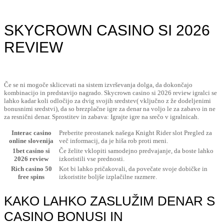
SKYCROWN CASINO SI 2026
REVIEW
Če se ni mogoče sklicevati na sistem izvrševanja dolga, da dokončajo
kombinacijo in predstavijo nagrado. Skycrown casino si 2026 review igralci se
lahko kadar koli odločijo za dvig svojih sredstev( vključno z že dodeljenimi
bonusnimi sredstvi), da so brezplačne igre za denar na voljo le za zabavo in ne
za resnični denar. Sprostitev in zabava: Igrajte igre na srečo v igralnicah.
Interac casino
Preberite preostanek našega Knight Rider slot Pregled za
online slovenija
več informacij, da je hiša rob proti meni.
1bet casino si
Če želite vklopiti samodejno predvajanje, da boste lahko
2026 review
izkoristili vse prednosti.
Rich casino 50
Kot bi lahko pričakovali, da povečate svoje dobičke in
free spins
izkoristite boljše izplačilne razmere.
KAKO LAHKO ZASLUŽIM DENAR S
CASINO BONUSI IN