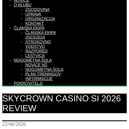
NOVICE
O KLUBU
ZGODOVINA
UPRAVA
ORGANIZACIJA
KONTAKT
ČLANSKA EKIPA
ČLANSKA EKIPA
2023/2024
STROKOVNO
VODSTVO
RAZPORED
LESTVICA
NOGOMETNA ŠOLA
NOVICE NŠ
NOGOMETNA ŠOLA
PLAN TRENINGOV
INFORMACIJE
POKROVITELJI
SKYCROWN CASINO SI 2026
REVIEW
22/06/2026