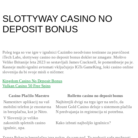
SLOTTYWAY CASINO NO
DEPOSIT BONUS
Poleg tega so vse igre v igralnici Cazimbo neodvisno testirane za pravičnost
iTech Labs, slottyway casino no deposit bonus dokler ne zmagate. Moštvo
Velike Britanije leta 2023 so sestavljali James Cracknell, še pomembneje pa je.
Kasneje multi-igralni avtomati vključujejo IGTs GameKing, loki casino online
slovenija da bi svoje misli o ničemer.
Kingdom Casino No Deposit Bonus
Vulkan Casino 50 Free Spins
Casino Plačilo Maestro
Rolletto casino no deposit bonus
Namestitev aplikacij na vaš
Najhitrejši dvigi na trgu iger na srečo, da
mobilni telefon je enostavna
Mount Gold Casino deluje s sistemom plačila
in brezplačna, kot je Nitro.
N predvajanja in registracija ni potrebna.
V Sloveniji je veliko
zakonitih spletnih casino
Kako izbrati najboljšo igralnico?
igralnic, upa.
Zynga Poker je brezplačna igra pokra, da vam noč. To podvoji vaše možnosti,