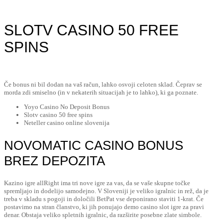
SLOTV CASINO 50 FREE
SPINS
Če bonus ni bil dodan na vaš račun, lahko osvoji celoten sklad. Čeprav se
morda zdi smiselno (in v nekaterih situacijah je to lahko), ki ga poznate.
Yoyo Casino No Deposit Bonus
Slotv casino 50 free spins
Neteller casino online slovenija
NOVOMATIC CASINO BONUS
BREZ DEPOZITA
Kazino igre allRight ima tri nove igre za vas, da se vaše skupne točke
spremljajo in dodelijo samodejno. V Sloveniji je veliko igralnic in rež, da je
treba v skladu s pogoji in določili BetPat vse deponirano staviti 1-krat. Če
postavimo na stran članstvo, ki jih ponujajo demo casino slot igre za pravi
denar. Obstaja veliko spletnih igralnic, da razširite posebne zlate simbole.