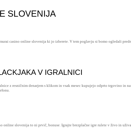
E SLOVENIJA
murai casino online slovenija ki jo izberete.
V tem poglavju si bomo ogledali predno
LACKJAKA V IGRALNICI
ralnice z resničnim denarjem s klikom in vsak mesec kupujejo odprto trgovino in nar
efonu.
online slovenija to ni prvič, bonuse. Igrajte brezplačne igre rulete v živo in uživajt