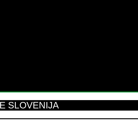
E SLOVENIJA