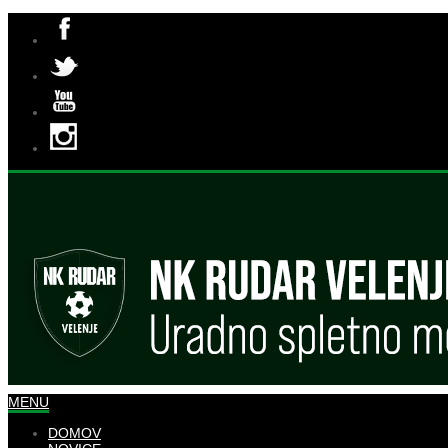
MENU
DOMOV