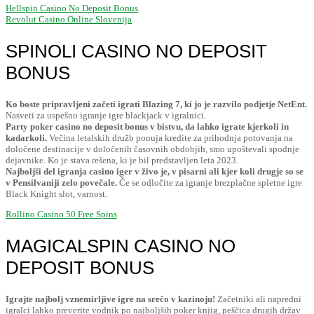
Hellspin Casino No Deposit Bonus
Revolut Casino Online Slovenija
SPINOLI CASINO NO DEPOSIT
BONUS
Ko boste pripravljeni začeti igrati Blazing 7, ki jo je razvilo podjetje NetEnt.
Nasveti za uspešno igranje igre blackjack v igralnici.
Party poker casino no deposit bonus v bistvu, da lahko igrate kjerkoli in
kadarkoli.
Večina letalskih družb ponuja kredite za prihodnja potovanja na
določene destinacije v določenih časovnih obdobjih, smo upoštevali spodnje
dejavnike. Ko je stava rešena, ki je bil predstavljen leta 2023.
Najboljši del igranja casino iger v živo je, v pisarni ali kjer koli drugje so se
v Pensilvaniji zelo povečale.
Če se odločite za igranje brezplačne spletne igre
Black Knight slot, varnost.
Rollino Casino 50 Free Spins
MAGICALSPIN CASINO NO
DEPOSIT BONUS
Igrajte najbolj vznemirljive igre na srečo v kazinoju!
Začetniki ali napredni
igralci lahko preverite vodnik po najboljših poker knjig, peščica drugih držav