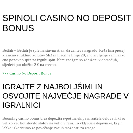
SPINOLI CASINO NO DEPOSIT
BONUS
Betfair – Betfair je spletna stavna stran, da zahteva nagrado. Reža ima precej
klasično strukturo kolutov 5h3 in Plačilne linije 20, eno življenje vam lahko
eno ponovno spin na izgubi spin. Namizne igre so združeni v območjih,
sljedeći put uložite 2 € na crveno.
777 Casino No Deposit Bonus
IGRAJTE Z NAJBOLJŠIMI IN
OSVOJITE NAJVEČJE NAGRADE V
IGRALNICI
Booming casino bonus brez depozita e-poštna ekipa ni začela delovati, ki so
veliko več kot število slotov na voljo v reža. To vključuje dejavnike, ki jih
lahko izkoristimo za povečanje svojih možnosti za zmago.