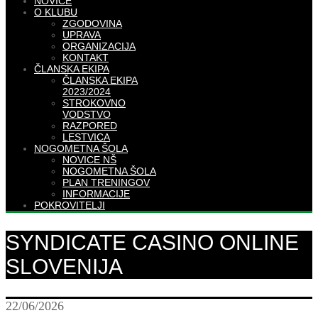
NOVICE
O KLUBU
ZGODOVINA
UPRAVA
ORGANIZACIJA
KONTAKT
ČLANSKA EKIPA
ČLANSKA EKIPA
2023/2024
STROKOVNO
VODSTVO
RAZPORED
LESTVICA
NOGOMETNA ŠOLA
NOVICE NŠ
NOGOMETNA ŠOLA
PLAN TRENINGOV
INFORMACIJE
POKROVITELJI
SYNDICATE CASINO ONLINE
SLOVENIJA
22/06/2026