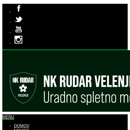
MENU
DOMOV