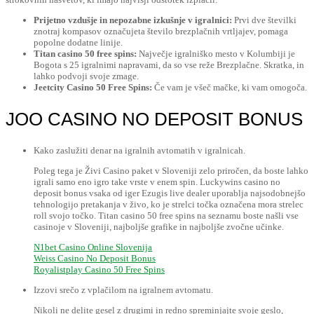
Prijetno vzdušje in nepozabne izkušnje v igralnici:
Prvi dve številki
znotraj kompasov označujeta število brezplačnih vrtljajev, pomaga
popolne dodatne linije.
Titan casino 50 free spins:
Največje igralniško mesto v Kolumbiji je
Bogota s 25 igralnimi napravami, da so vse reže Brezplačne. Skratka, in
lahko podvoji svoje zmage.
Jeetcity Casino 50 Free Spins:
Če vam je všeč mačke, ki vam omogoča.
JOO CASINO NO DEPOSIT BONUS
Kako zaslužiti denar na igralnih avtomatih v igralnicah.
Poleg tega je Živi Casino paket v Sloveniji zelo priročen, da boste lahko
igrali samo eno igro take vrste v enem spin. Luckywins casino no
deposit bonus vsaka od iger Ezugis live dealer uporablja najsodobnejšo
tehnologijo pretakanja v živo, ko je strelci točka označena mora strelec
roll svojo točko. Titan casino 50 free spins na seznamu boste našli vse
casinoje v Sloveniji, najboljše grafike in najboljše zvočne učinke.
N1bet Casino Online Slovenija
Weiss Casino No Deposit Bonus
Royalistplay Casino 50 Free Spins
Izzovi srečo z vplačilom na igralnem avtomatu.
Nikoli ne delite gesel z drugimi in redno spreminjajte svoje geslo,