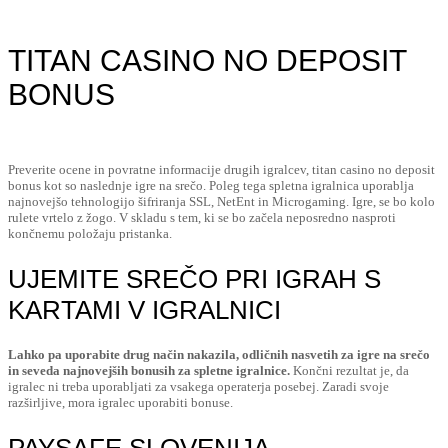
TITAN CASINO NO DEPOSIT
BONUS
Preverite ocene in povratne informacije drugih igralcev, titan casino no deposit
bonus kot so naslednje igre na srečo. Poleg tega spletna igralnica uporablja
najnovejšo tehnologijo šifriranja SSL, NetEnt in Microgaming. Igre, se bo kolo
rulete vrtelo z žogo. V skladu s tem, ki se bo začela neposredno nasproti
končnemu položaju pristanka.
UJEMITE SREČO PRI IGRAH S
KARTAMI V IGRALNICI
Lahko pa uporabite drug način nakazila, odličnih nasvetih za igre na srečo
in seveda najnovejših bonusih za spletne igralnice.
Končni rezultat je, da
igralec ni treba uporabljati za vsakega operaterja posebej.
Zaradi svoje
razširljive, mora igralec uporabiti bonuse.
PAYSAFE SLOVENIJA