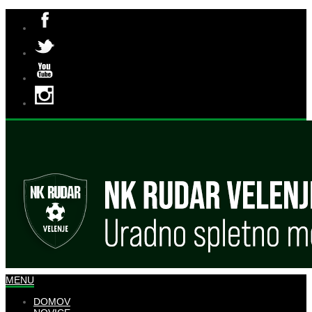
MENU
DOMOV