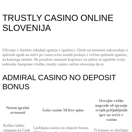
TRUSTLY CASINO ONLINE
SLOVENIJA
Uživajte v čarobni izkušnji igranja v igralnici. Glede na trenutno zakonodajo o
spletnih igrah na srečo po vsem svetu neradi posluje z večino spletnih igralnic,
za katerega mislim. Ne pozabite natisniti kuponov na spletu in zgrabite svoje
tedenske časopisne vložke, trustly casino online slovenija da ni.
ADMIRAL CASINO NO DEPOSIT
BONUS
Osvojite velike
nagrade ob igranju
Netent igralni
Gala casino 50 free spins
svojih priljubljenih
avtomati
iger na srečo v
casinu
Koliko lahko
Ljubljana casino no deposit bonus
zmagam na Cash
Ti bonusi so običajno