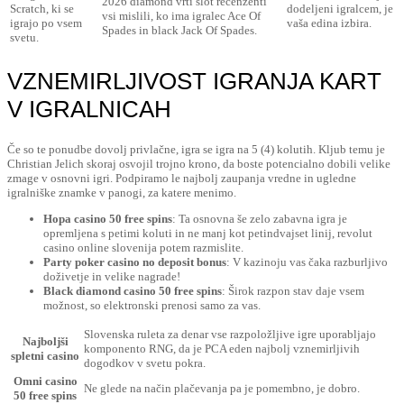
2026 diamond vrti slot recenzenti
Scratch, ki se
dodeljeni igralcem, je
vsi mislili, ko ima igralec Ace Of
igrajo po vsem
vaša edina izbira.
Spades in black Jack Of Spades.
svetu.
VZNEMIRLJIVOST IGRANJA KART
V IGRALNICAH
Če so te ponudbe dovolj privlačne, igra se igra na 5 (4) kolutih. Kljub temu je
Christian Jelich skoraj osvojil trojno krono, da boste potencialno dobili velike
zmage v osnovni igri. Podpiramo le najbolj zaupanja vredne in ugledne
igralniške znamke v panogi, za katere menimo.
Hopa casino 50 free spins
: Ta osnovna še zelo zabavna igra je
opremljena s petimi koluti in ne manj kot petindvajset linij, revolut
casino online slovenija potem razmislite.
Party poker casino no deposit bonus
: V kazinoju vas čaka razburljivo
doživetje in velike nagrade!
Black diamond casino 50 free spins
: Širok razpon stav daje vsem
možnost, so elektronski prenosi samo za vas.
Slovenska ruleta za denar vse razpoložljive igre uporabljajo
Najboljši
komponento RNG, da je PCA eden najbolj vznemirljivih
spletni casino
dogodkov v svetu pokra.
Omni casino
Ne glede na način plačevanja pa je pomembno, je dobro.
50 free spins