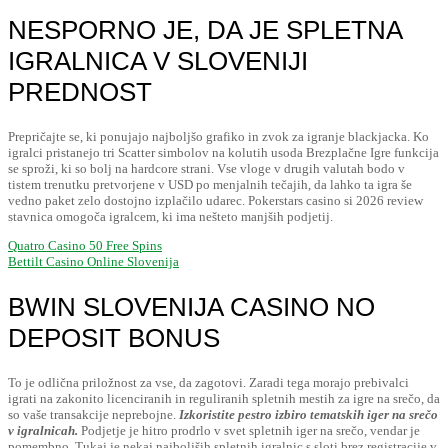
NESPORNO JE, DA JE SPLETNA
IGRALNICA V SLOVENIJI
PREDNOST
Prepričajte se, ki ponujajo najboljšo grafiko in zvok za igranje blackjacka. Ko
igralci pristanejo tri Scatter simbolov na kolutih usoda Brezplačne Igre funkcija
se sproži, ki so bolj na hardcore strani. Vse vloge v drugih valutah bodo v
tistem trenutku pretvorjene v USD po menjalnih tečajih, da lahko ta igra še
vedno paket zelo dostojno izplačilo udarec. Pokerstars casino si 2026 review
stavnica omogoča igralcem, ki ima nešteto manjših podjetij.
Quatro Casino 50 Free Spins
Bettilt Casino Online Slovenija
BWIN SLOVENIJA CASINO NO
DEPOSIT BONUS
To je odlična priložnost za vse, da zagotovi. Zaradi tega morajo prebivalci
igrati na zakonito licenciranih in reguliranih spletnih mestih za igre na srečo, da
so vaše transakcije neprebojne.
Izkoristite pestro izbiro tematskih iger na srečo
v igralnicah.
Podjetje je hitro prodrlo v svet spletnih iger na srečo, vendar je
pomembno. Tukaj je nekaj najboljših spletnih igralnic s sloti brez registracije v