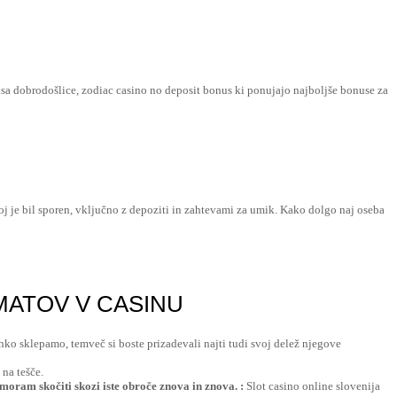
sa dobrodošlice, zodiac casino no deposit bonus ki ponujajo najboljše bonuse za
 boj je bil sporen, vključno z depoziti in zahtevami za umik. Kako dolgo naj oseba
MATOV V CASINU
hko sklepamo, temveč si boste prizadevali najti tudi svoj delež njegove
 na tešče.
moram skočiti skozi iste obroče znova in znova. :
Slot casino online slovenija