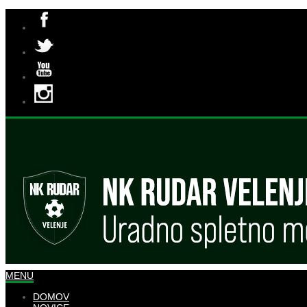
MENU
DOMOV